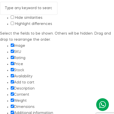
Hide similarities
Highlight differences
Select the fields to be shown. Others will be hidden. Drag and
drop to rearrange the order.
Image
SKU
Rating
Price
Stock
Availability
Add to cart
Description
Content
Weight
Dimensions
Additional information