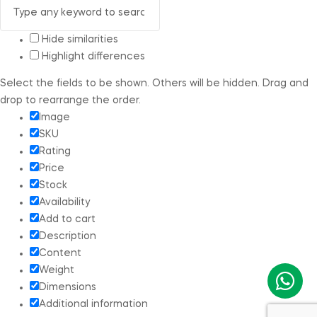
Hide similarities
Highlight differences
Select the fields to be shown. Others will be hidden. Drag and
drop to rearrange the order.
Image
SKU
Rating
Price
Stock
Availability
Add to cart
Description
Content
Weight
Dimensions
Additional information