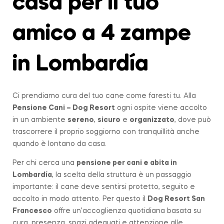
casa per il tuo
amico a 4 zampe
in
Lombardía
Ci prendiamo cura del tuo cane come faresti tu. Alla
Pensione Cani – Dog Resort
ogni ospite viene accolto
in un ambiente
sereno
,
sicuro
e
organizzato
, dove può
trascorrere il proprio soggiorno con tranquillità anche
quando è lontano da casa.
Per chi cerca una
pensione per cani e abita in
Lombardía
, la scelta della struttura è un passaggio
importante: il cane deve sentirsi protetto, seguito e
accolto in modo attento. Per questo il
Dog Resort San
Francesco
offre un’accoglienza quotidiana basata su
cura, presenza, spazi adeguati e attenzione alle