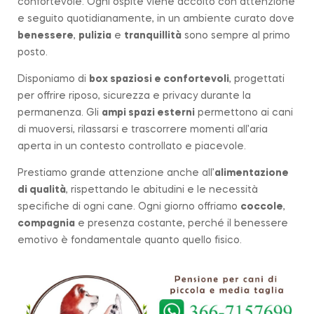
confortevole. Ogni ospite viene accolto con attenzione
e seguito quotidianamente, in un ambiente curato dove
benessere
,
pulizia
e
tranquillità
sono sempre al primo
posto.
Disponiamo di
box spaziosi e confortevoli
, progettati
per offrire riposo, sicurezza e privacy durante la
permanenza. Gli
ampi spazi esterni
permettono ai cani
di muoversi, rilassarsi e trascorrere momenti all’aria
aperta in un contesto controllato e piacevole.
Prestiamo grande attenzione anche all’
alimentazione
di qualità
, rispettando le abitudini e le necessità
specifiche di ogni cane. Ogni giorno offriamo
coccole
,
compagnia
e presenza costante, perché il benessere
emotivo è fondamentale quanto quello fisico.