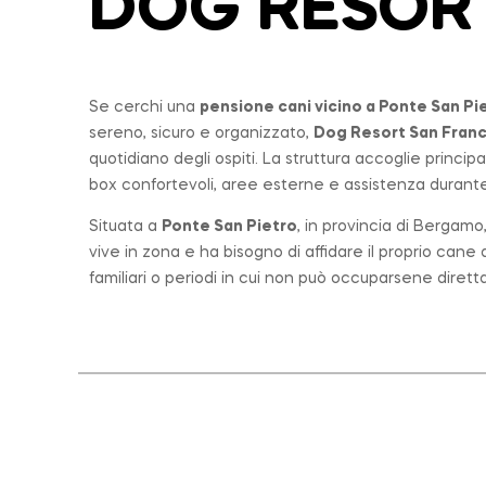
DOG RESOR
Se cerchi una
pensione cani vicino a
Ponte San Pi
sereno, sicuro e organizzato,
Dog Resort San Fran
quotidiano degli ospiti. La struttura accoglie princi
box confortevoli, aree esterne e assistenza durante 
Situata a
Ponte San Pietro
, in provincia di Bergam
vive in zona e ha bisogno di affidare il proprio can
familiari o periodi in cui non può occuparsene diret