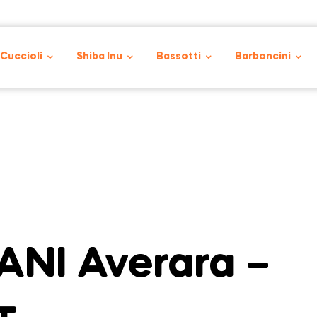
 Cuccioli
Shiba Inu
Bassotti
Barboncini
NI Averara –