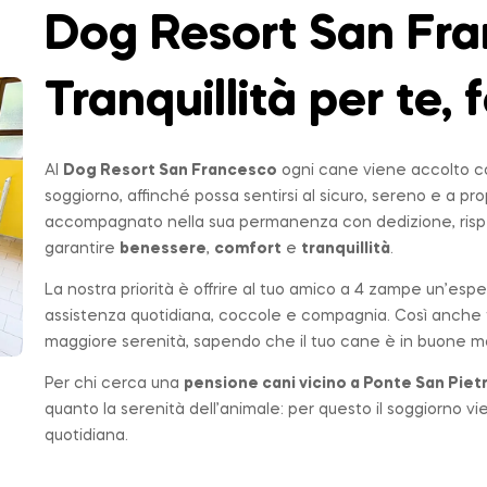
Dog Resort San Fra
Tranquillità per te, f
Al
Dog Resort San Francesco
ogni cane viene accolto co
soggiorno, affinché possa sentirsi al sicuro, sereno e a p
accompagnato nella sua permanenza con dedizione, rispe
garantire
benessere
,
comfort
e
tranquillità
.
La nostra priorità è offrire al tuo amico a 4 zampe un’espe
assistenza quotidiana, coccole e compagnia. Così anche t
maggiore serenità, sapendo che il tuo cane è in buone ma
Per chi cerca una
pensione cani vicino a
Ponte San Piet
quanto la serenità dell’animale: per questo il soggiorno v
quotidiana.