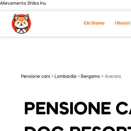
Allevamento Shiba Inu
Chi Siamo
I Nostri
Pensione cani
>
Lombardía
>
Bergamo
> Averara
PENSIONE CA