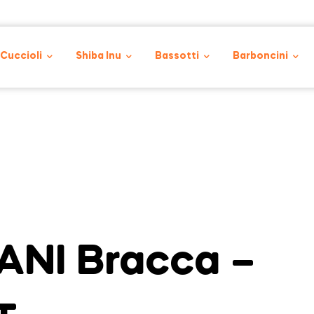
 Cuccioli
Shiba Inu
Bassotti
Barboncini
NI Bracca –