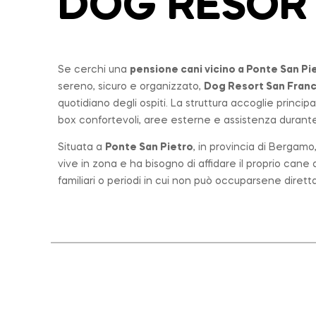
DOG RESOR
Se cerchi una
pensione cani vicino a
Ponte San Pi
sereno, sicuro e organizzato,
Dog Resort San Fran
quotidiano degli ospiti. La struttura accoglie princi
box confortevoli, aree esterne e assistenza durante 
Situata a
Ponte San Pietro
, in provincia di Bergam
vive in zona e ha bisogno di affidare il proprio can
familiari o periodi in cui non può occuparsene diret