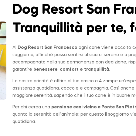
Dog Resort San Fra
Tranquillità per te, f
Al
Dog Resort San Francesco
ogni cane viene accolto co
soggiorno, affinché possa sentirsi al sicuro, sereno e a p
accompagnato nella sua permanenza con dedizione, rispe
garantire
benessere
,
comfort
e
tranquillità
.
La nostra priorità è offrire al tuo amico a 4 zampe un’espe
assistenza quotidiana, coccole e compagnia. Così anche t
maggiore serenità, sapendo che il tuo cane è in buone ma
Per chi cerca una
pensione cani vicino a
Ponte San Piet
quanto la serenità dell’animale: per questo il soggiorno v
quotidiana.