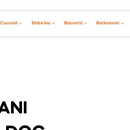
 Cuccioli
Shiba Inu
Bassotti
Barboncini
ANI