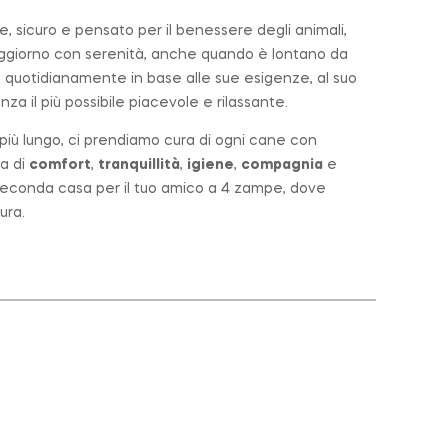
 sicuro e pensato per il benessere degli animali,
soggiorno con serenità, anche quando è lontano da
 quotidianamente in base alle sue esigenze, al suo
za il più possibile piacevole e rilassante.
o più lungo, ci prendiamo cura di ogni cane con
a di
comfort
,
tranquillità
,
igiene
,
compagnia
e
a seconda casa per il tuo amico a 4 zampe, dove
ura.