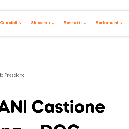
 Cuccioli
Shiba Inu
Bassotti
Barboncini
la Presolana
NI Castione