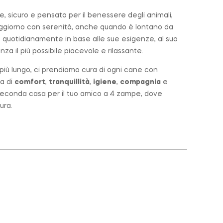
 sicuro e pensato per il benessere degli animali,
soggiorno con serenità, anche quando è lontano da
 quotidianamente in base alle sue esigenze, al suo
za il più possibile piacevole e rilassante.
o più lungo, ci prendiamo cura di ogni cane con
a di
comfort
,
tranquillità
,
igiene
,
compagnia
e
a seconda casa per il tuo amico a 4 zampe, dove
ura.