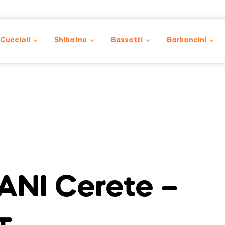
 Cuccioli
Shiba Inu
Bassotti
Barboncini
NI Cerete –