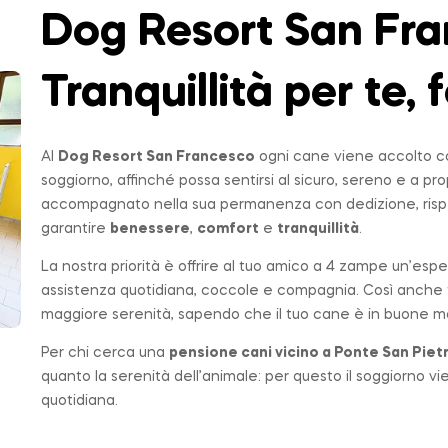
Dog Resort San Fra
Tranquillità per te, f
Al
Dog Resort San Francesco
ogni cane viene accolto co
soggiorno, affinché possa sentirsi al sicuro, sereno e a p
accompagnato nella sua permanenza con dedizione, rispe
garantire
benessere
,
comfort
e
tranquillità
.
La nostra priorità è offrire al tuo amico a 4 zampe un’espe
assistenza quotidiana, coccole e compagnia. Così anche t
maggiore serenità, sapendo che il tuo cane è in buone ma
Per chi cerca una
pensione cani vicino a
Ponte San Piet
quanto la serenità dell’animale: per questo il soggiorno v
quotidiana.