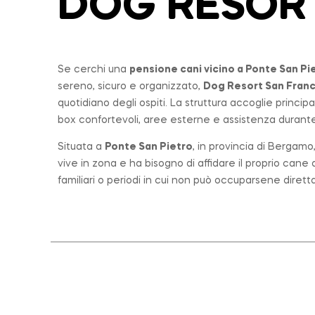
DOG RESOR
Se cerchi una
pensione cani vicino a
Ponte San Pi
sereno, sicuro e organizzato,
Dog Resort San Fran
quotidiano degli ospiti. La struttura accoglie princi
box confortevoli, aree esterne e assistenza durante 
Situata a
Ponte San Pietro
, in provincia di Bergam
vive in zona e ha bisogno di affidare il proprio can
familiari o periodi in cui non può occuparsene diret