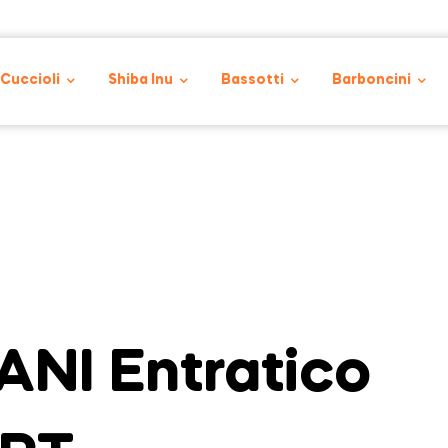
 Cuccioli
Shiba Inu
Bassotti
Barboncini
NI Entratico