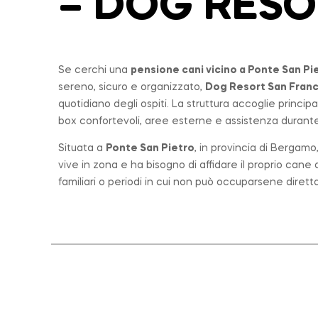
– DOG RES
Se cerchi una
pensione cani vicino a
Ponte San Pi
sereno, sicuro e organizzato,
Dog Resort San Fran
quotidiano degli ospiti. La struttura accoglie princi
box confortevoli, aree esterne e assistenza durante 
Situata a
Ponte San Pietro
, in provincia di Bergam
vive in zona e ha bisogno di affidare il proprio can
familiari o periodi in cui non può occuparsene diret