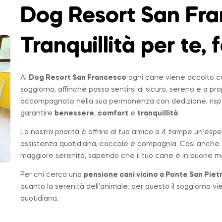
Dog Resort San Fra
Tranquillità per te, f
Al
Dog Resort San Francesco
ogni cane viene accolto co
soggiorno, affinché possa sentirsi al sicuro, sereno e a p
accompagnato nella sua permanenza con dedizione, rispe
garantire
benessere
,
comfort
e
tranquillità
.
La nostra priorità è offrire al tuo amico a 4 zampe un’espe
assistenza quotidiana, coccole e compagnia. Così anche t
maggiore serenità, sapendo che il tuo cane è in buone ma
Per chi cerca una
pensione cani vicino a
Ponte San Piet
quanto la serenità dell’animale: per questo il soggiorno v
quotidiana.