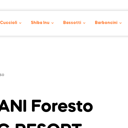
 Cuccioli
Shiba Inu
Bassotti
Barboncini
so
NI Foresto