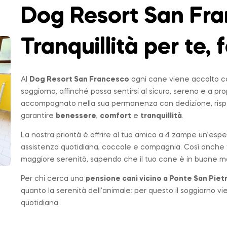
Dog Resort San Fra
Tranquillità per te, f
Al
Dog Resort San Francesco
ogni cane viene accolto co
soggiorno, affinché possa sentirsi al sicuro, sereno e a p
accompagnato nella sua permanenza con dedizione, rispe
garantire
benessere
,
comfort
e
tranquillità
.
La nostra priorità è offrire al tuo amico a 4 zampe un’espe
assistenza quotidiana, coccole e compagnia. Così anche t
maggiore serenità, sapendo che il tuo cane è in buone ma
Per chi cerca una
pensione cani vicino a
Ponte San Piet
quanto la serenità dell’animale: per questo il soggiorno v
quotidiana.