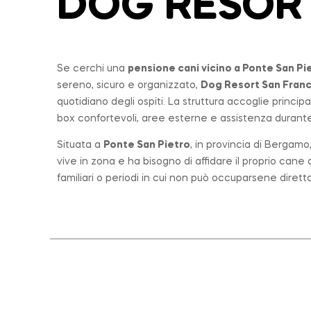
DOG RESOR
Se cerchi una
pensione cani vicino a
Ponte San Pi
sereno, sicuro e organizzato,
Dog Resort San Fran
quotidiano degli ospiti. La struttura accoglie princi
box confortevoli, aree esterne e assistenza durante 
Situata a
Ponte San Pietro
, in provincia di Bergam
vive in zona e ha bisogno di affidare il proprio can
familiari o periodi in cui non può occuparsene diret