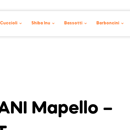
 Cuccioli
Shiba Inu
Bassotti
Barboncini
NI Mapello –