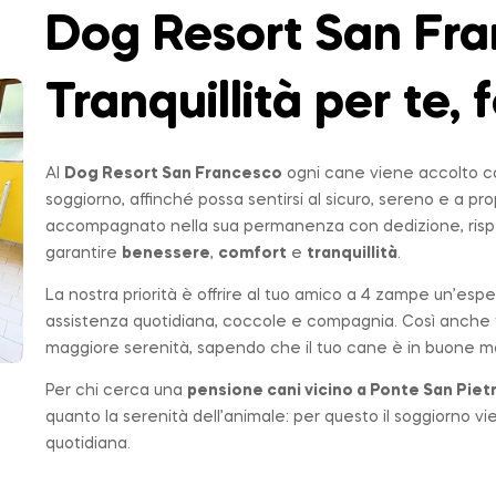
Dog Resort San Fra
Tranquillità per te, f
Al
Dog Resort San Francesco
ogni cane viene accolto co
soggiorno, affinché possa sentirsi al sicuro, sereno e a p
accompagnato nella sua permanenza con dedizione, rispe
garantire
benessere
,
comfort
e
tranquillità
.
La nostra priorità è offrire al tuo amico a 4 zampe un’espe
assistenza quotidiana, coccole e compagnia. Così anche t
maggiore serenità, sapendo che il tuo cane è in buone ma
Per chi cerca una
pensione cani vicino a
Ponte San Piet
quanto la serenità dell’animale: per questo il soggiorno v
quotidiana.