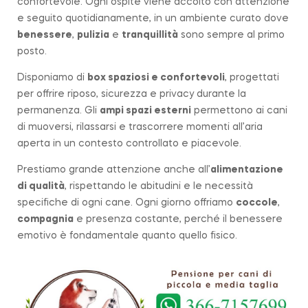
confortevole. Ogni ospite viene accolto con attenzione
e seguito quotidianamente, in un ambiente curato dove
benessere
,
pulizia
e
tranquillità
sono sempre al primo
posto.
Disponiamo di
box spaziosi e confortevoli
, progettati
per offrire riposo, sicurezza e privacy durante la
permanenza. Gli
ampi spazi esterni
permettono ai cani
di muoversi, rilassarsi e trascorrere momenti all’aria
aperta in un contesto controllato e piacevole.
Prestiamo grande attenzione anche all’
alimentazione
di qualità
, rispettando le abitudini e le necessità
specifiche di ogni cane. Ogni giorno offriamo
coccole
,
compagnia
e presenza costante, perché il benessere
emotivo è fondamentale quanto quello fisico.