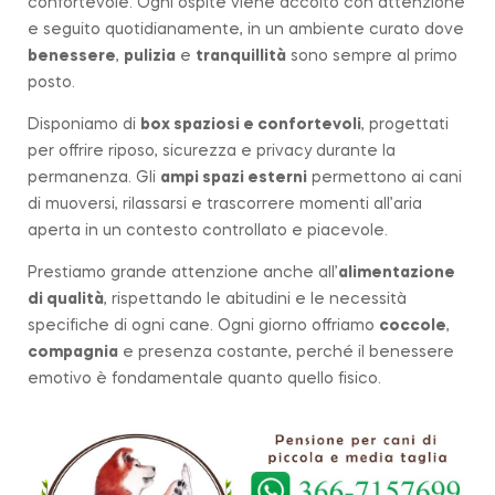
confortevole. Ogni ospite viene accolto con attenzione
e seguito quotidianamente, in un ambiente curato dove
benessere
,
pulizia
e
tranquillità
sono sempre al primo
posto.
Disponiamo di
box spaziosi e confortevoli
, progettati
per offrire riposo, sicurezza e privacy durante la
permanenza. Gli
ampi spazi esterni
permettono ai cani
di muoversi, rilassarsi e trascorrere momenti all’aria
aperta in un contesto controllato e piacevole.
Prestiamo grande attenzione anche all’
alimentazione
di qualità
, rispettando le abitudini e le necessità
specifiche di ogni cane. Ogni giorno offriamo
coccole
,
compagnia
e presenza costante, perché il benessere
emotivo è fondamentale quanto quello fisico.