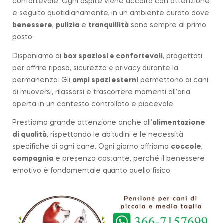
confortevole. Ogni ospite viene accolto con attenzione
e seguito quotidianamente, in un ambiente curato dove
benessere
,
pulizia
e
tranquillità
sono sempre al primo
posto.
Disponiamo di
box spaziosi e confortevoli
, progettati
per offrire riposo, sicurezza e privacy durante la
permanenza. Gli
ampi spazi esterni
permettono ai cani
di muoversi, rilassarsi e trascorrere momenti all’aria
aperta in un contesto controllato e piacevole.
Prestiamo grande attenzione anche all’
alimentazione
di qualità
, rispettando le abitudini e le necessità
specifiche di ogni cane. Ogni giorno offriamo
coccole
,
compagnia
e presenza costante, perché il benessere
emotivo è fondamentale quanto quello fisico.