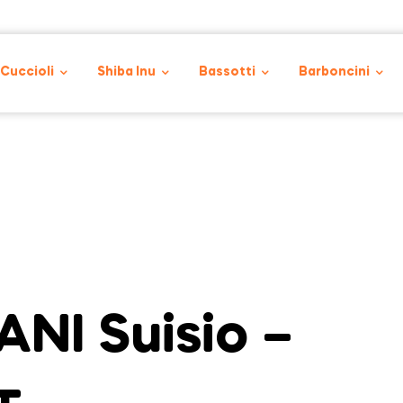
 Cuccioli
Shiba Inu
Bassotti
Barboncini
NI Suisio –