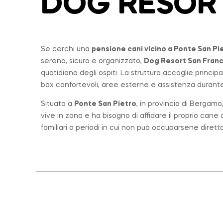
DOG RESOR
Se cerchi una
pensione cani vicino a
Ponte San Pi
sereno, sicuro e organizzato,
Dog Resort San Fran
quotidiano degli ospiti. La struttura accoglie princi
box confortevoli, aree esterne e assistenza durante 
Situata a
Ponte San Pietro
, in provincia di Bergam
vive in zona e ha bisogno di affidare il proprio can
familiari o periodi in cui non può occuparsene diret