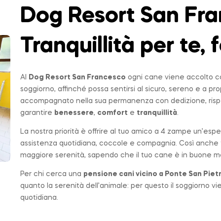
Dog Resort San Fra
Tranquillità per te, f
Al
Dog Resort San Francesco
ogni cane viene accolto co
soggiorno, affinché possa sentirsi al sicuro, sereno e a p
accompagnato nella sua permanenza con dedizione, rispe
garantire
benessere
,
comfort
e
tranquillità
.
La nostra priorità è offrire al tuo amico a 4 zampe un’espe
assistenza quotidiana, coccole e compagnia. Così anche t
maggiore serenità, sapendo che il tuo cane è in buone ma
Per chi cerca una
pensione cani vicino a
Ponte San Piet
quanto la serenità dell’animale: per questo il soggiorno v
quotidiana.