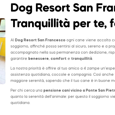
Dog Resort San Fra
Tranquillità per te, f
Al
Dog Resort San Francesco
ogni cane viene accolto co
soggiorno, affinché possa sentirsi al sicuro, sereno e a p
accompagnato nella sua permanenza con dedizione, rispe
garantire
benessere
,
comfort
e
tranquillità
.
La nostra priorità è offrire al tuo amico a 4 zampe un’espe
assistenza quotidiana, coccole e compagnia. Così anche t
maggiore serenità, sapendo che il tuo cane è in buone ma
Per chi cerca una
pensione cani vicino a
Ponte San Piet
quanto la serenità dell’animale: per questo il soggiorno v
quotidiana.