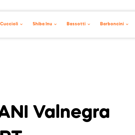
 Cuccioli
Shiba Inu
Bassotti
Barboncini
NI Valnegra