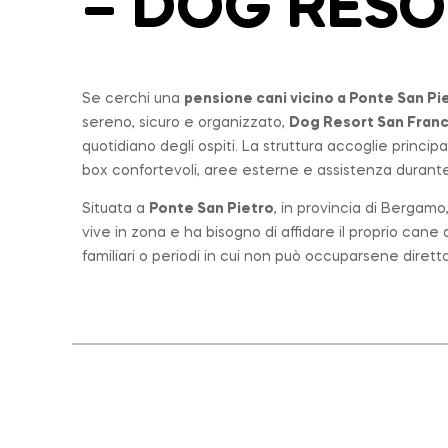
– DOG RES
Se cerchi una
pensione cani vicino a
Ponte San Pi
sereno, sicuro e organizzato,
Dog Resort San Fran
quotidiano degli ospiti. La struttura accoglie princi
box confortevoli, aree esterne e assistenza durante 
Situata a
Ponte San Pietro
, in provincia di Bergam
vive in zona e ha bisogno di affidare il proprio can
familiari o periodi in cui non può occuparsene diret