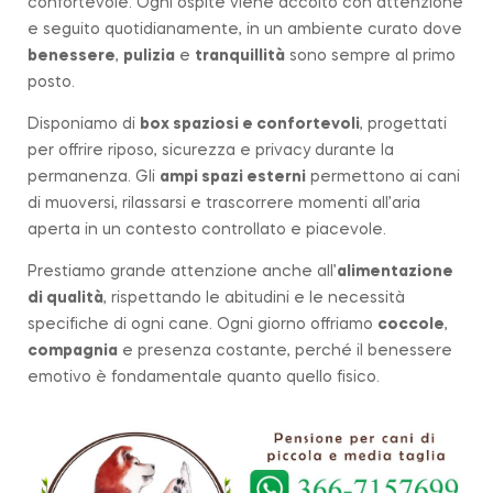
confortevole. Ogni ospite viene accolto con attenzione
e seguito quotidianamente, in un ambiente curato dove
benessere
,
pulizia
e
tranquillità
sono sempre al primo
posto.
Disponiamo di
box spaziosi e confortevoli
, progettati
per offrire riposo, sicurezza e privacy durante la
permanenza. Gli
ampi spazi esterni
permettono ai cani
di muoversi, rilassarsi e trascorrere momenti all’aria
aperta in un contesto controllato e piacevole.
Prestiamo grande attenzione anche all’
alimentazione
di qualità
, rispettando le abitudini e le necessità
specifiche di ogni cane. Ogni giorno offriamo
coccole
,
compagnia
e presenza costante, perché il benessere
emotivo è fondamentale quanto quello fisico.