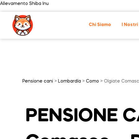
Allevamento Shiba Inu
Chi Siamo
I Nostri
Pensione cani
>
Lombardía
>
Como
> Olgiate Comas
PENSIONE CA