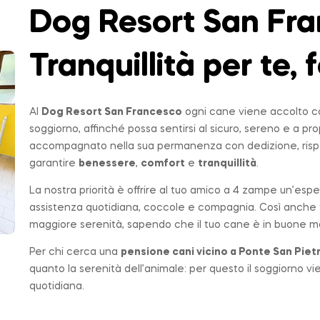
Dog Resort San Fra
Tranquillità per te, f
Al
Dog Resort San Francesco
ogni cane viene accolto co
soggiorno, affinché possa sentirsi al sicuro, sereno e a p
accompagnato nella sua permanenza con dedizione, rispe
garantire
benessere
,
comfort
e
tranquillità
.
La nostra priorità è offrire al tuo amico a 4 zampe un’espe
assistenza quotidiana, coccole e compagnia. Così anche t
maggiore serenità, sapendo che il tuo cane è in buone ma
Per chi cerca una
pensione cani vicino a
Ponte San Piet
quanto la serenità dell’animale: per questo il soggiorno v
quotidiana.