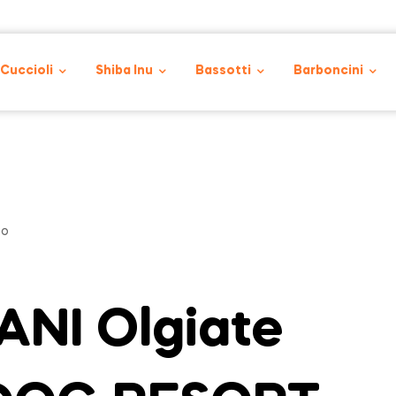
 Cuccioli
Shiba Inu
Bassotti
Barboncini
co
NI Olgiate