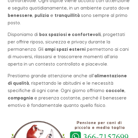
confortevole. Ogni ospite viene accolto con attenzione
e seguito quotidianamente, in un ambiente curato dove
benessere
,
pulizia
e
tranquillità
sono sempre al primo
posto.
Disponiamo di
box spaziosi e confortevoli
, progettati
per offrire riposo, sicurezza e privacy durante la
permanenza. Gli
ampi spazi esterni
permettono ai cani
di muoversi, rilassarsi e trascorrere momenti all’aria
aperta in un contesto controllato e piacevole.
Prestiamo grande attenzione anche all’
alimentazione
di qualità
, rispettando le abitudini e le necessità
specifiche di ogni cane. Ogni giorno offriamo
coccole
,
compagnia
e presenza costante, perché il benessere
emotivo è fondamentale quanto quello fisico.