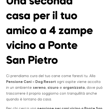
Una seconda
casa per il tuo
amico a 4 zampe
vicino a Ponte
San Pietro
Ci prendiamo cura del tuo cane come faresti tu. Alla
Pensione Cani – Dog Resort
ogni ospite viene accolto
in un ambiente
sereno
,
sicuro
e
organizzato
, dove può
trascorrere il proprio soggiorno con tranquillità anche
quando è lontano da casa.
Per chi cerca una
pensione per cani vicino a
Ponte San