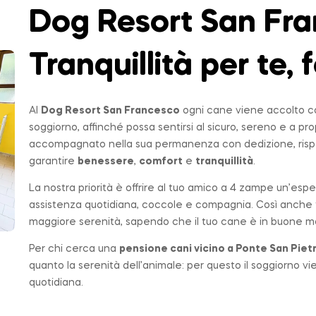
Dog Resort San Fra
Tranquillità per te, f
Al
Dog Resort San Francesco
ogni cane viene accolto co
soggiorno, affinché possa sentirsi al sicuro, sereno e a p
accompagnato nella sua permanenza con dedizione, rispe
garantire
benessere
,
comfort
e
tranquillità
.
La nostra priorità è offrire al tuo amico a 4 zampe un’espe
assistenza quotidiana, coccole e compagnia. Così anche t
maggiore serenità, sapendo che il tuo cane è in buone ma
Per chi cerca una
pensione cani vicino a
Ponte San Piet
quanto la serenità dell’animale: per questo il soggiorno v
quotidiana.