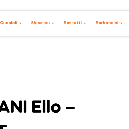
 Cuccioli
Shiba Inu
Bassotti
Barboncini
NI Ello –