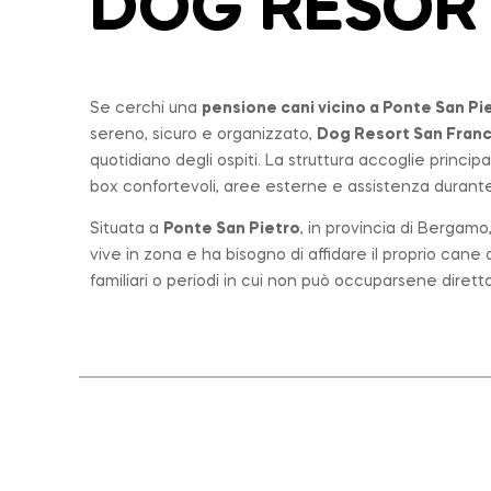
DOG RESOR
Se cerchi una
pensione cani vicino a
Ponte San Pi
sereno, sicuro e organizzato,
Dog Resort San Fran
quotidiano degli ospiti. La struttura accoglie princi
box confortevoli, aree esterne e assistenza durante 
Situata a
Ponte San Pietro
, in provincia di Bergam
vive in zona e ha bisogno di affidare il proprio can
familiari o periodi in cui non può occuparsene diret