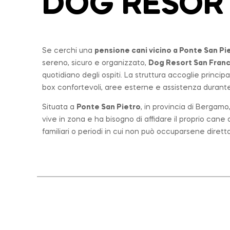
DOG RESOR
Se cerchi una
pensione cani vicino a
Ponte San Pi
sereno, sicuro e organizzato,
Dog Resort San Fran
quotidiano degli ospiti. La struttura accoglie princi
box confortevoli, aree esterne e assistenza durante 
Situata a
Ponte San Pietro
, in provincia di Bergam
vive in zona e ha bisogno di affidare il proprio can
familiari o periodi in cui non può occuparsene diret