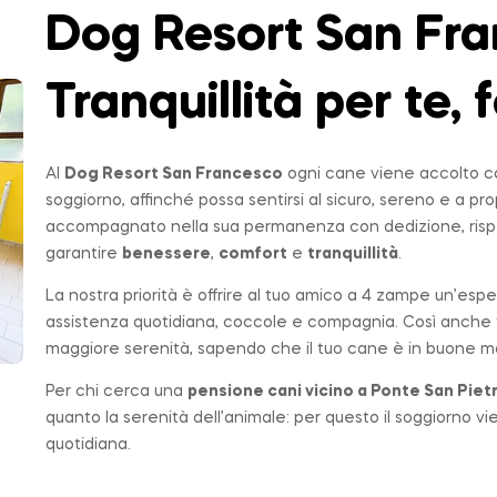
Dog Resort San Fra
Tranquillità per te, f
Al
Dog Resort San Francesco
ogni cane viene accolto co
soggiorno, affinché possa sentirsi al sicuro, sereno e a p
accompagnato nella sua permanenza con dedizione, rispe
garantire
benessere
,
comfort
e
tranquillità
.
La nostra priorità è offrire al tuo amico a 4 zampe un’espe
assistenza quotidiana, coccole e compagnia. Così anche t
maggiore serenità, sapendo che il tuo cane è in buone ma
Per chi cerca una
pensione cani vicino a
Ponte San Piet
quanto la serenità dell’animale: per questo il soggiorno v
quotidiana.