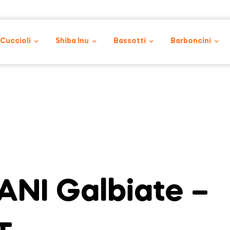
 Cuccioli
Shiba Inu
Bassotti
Barboncini
NI Galbiate –