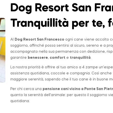
Dog Resort San Fra
Tranquillità per te, f
Al
Dog Resort San Francesco
ogni cane viene accolto co
soggiorno, affinché possa sentirsi al sicuro, sereno e a p
accompagnato nella sua permanenza con dedizione, rispe
garantire
benessere
,
comfort
e
tranquillità
.
La nostra priorità è offrire al tuo amico a 4 zampe un’espe
assistenza quotidiana, coccole e compagnia. Così anche t
maggiore serenità, sapendo che il tuo cane è in buone ma
Per chi cerca una
pensione cani vicino a
Ponte San Piet
quanto la serenità dell’animale: per questo il soggiorno v
quotidiana.