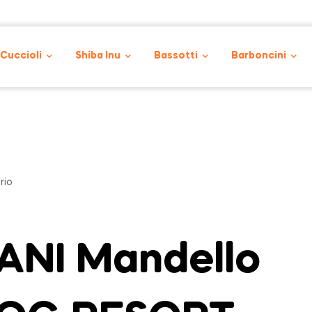
 Cuccioli
Shiba Inu
Bassotti
Barboncini
rio
ANI Mandello