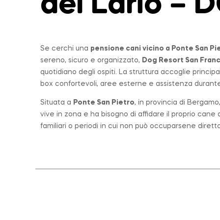
del Lario –
Se cerchi una
pensione cani vicino a
Ponte San Pi
sereno, sicuro e organizzato,
Dog Resort San Fran
quotidiano degli ospiti. La struttura accoglie princi
box confortevoli, aree esterne e assistenza durante 
Situata a
Ponte San Pietro
, in provincia di Bergam
vive in zona e ha bisogno di affidare il proprio can
familiari o periodi in cui non può occuparsene diret