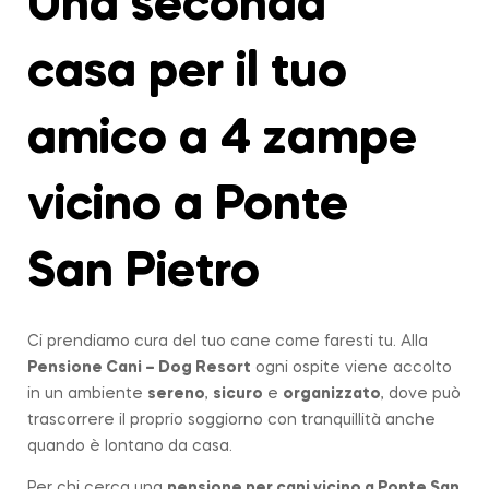
Una seconda
casa per il tuo
amico a 4 zampe
vicino a Ponte
San Pietro
Ci prendiamo cura del tuo cane come faresti tu. Alla
Pensione Cani – Dog Resort
ogni ospite viene accolto
in un ambiente
sereno
,
sicuro
e
organizzato
, dove può
trascorrere il proprio soggiorno con tranquillità anche
quando è lontano da casa.
Per chi cerca una
pensione per cani vicino a
Ponte San