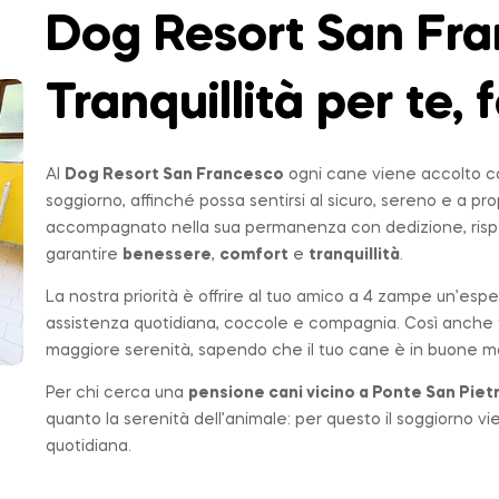
Dog Resort San Fra
Tranquillità per te, f
Al
Dog Resort San Francesco
ogni cane viene accolto co
soggiorno, affinché possa sentirsi al sicuro, sereno e a p
accompagnato nella sua permanenza con dedizione, rispe
garantire
benessere
,
comfort
e
tranquillità
.
La nostra priorità è offrire al tuo amico a 4 zampe un’espe
assistenza quotidiana, coccole e compagnia. Così anche t
maggiore serenità, sapendo che il tuo cane è in buone ma
Per chi cerca una
pensione cani vicino a
Ponte San Piet
quanto la serenità dell’animale: per questo il soggiorno v
quotidiana.