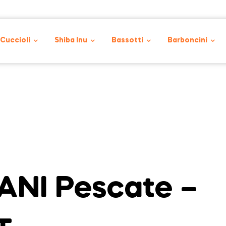
 Cuccioli
Shiba Inu
Bassotti
Barboncini
NI Pescate –