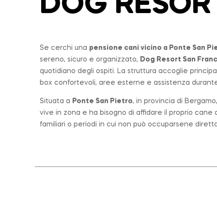
DOG RESOR
Se cerchi una
pensione cani vicino a
Ponte San Pi
sereno, sicuro e organizzato,
Dog Resort San Fran
quotidiano degli ospiti. La struttura accoglie princi
box confortevoli, aree esterne e assistenza durante 
Situata a
Ponte San Pietro
, in provincia di Bergam
vive in zona e ha bisogno di affidare il proprio can
familiari o periodi in cui non può occuparsene diret