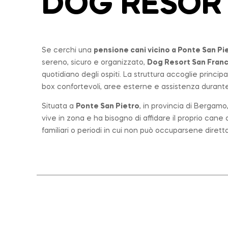
DOG RESOR
Se cerchi una
pensione cani vicino a
Ponte San Pi
sereno, sicuro e organizzato,
Dog Resort San Fran
quotidiano degli ospiti. La struttura accoglie princi
box confortevoli, aree esterne e assistenza durante 
Situata a
Ponte San Pietro
, in provincia di Bergam
vive in zona e ha bisogno di affidare il proprio can
familiari o periodi in cui non può occuparsene diret