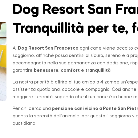
Dog Resort San Fra
Tranquillità per te, f
Al
Dog Resort San Francesco
ogni cane viene accolto co
soggiorno, affinché possa sentirsi al sicuro, sereno e a p
accompagnato nella sua permanenza con dedizione, rispe
garantire
benessere
,
comfort
e
tranquillità
.
La nostra priorità è offrire al tuo amico a 4 zampe un’espe
assistenza quotidiana, coccole e compagnia. Così anche t
maggiore serenità, sapendo che il tuo cane è in buone ma
Per chi cerca una
pensione cani vicino a
Ponte San Piet
quanto la serenità dell’animale: per questo il soggiorno v
quotidiana.