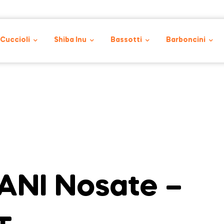
 Cuccioli
Shiba Inu
Bassotti
Barboncini
NI Nosate –