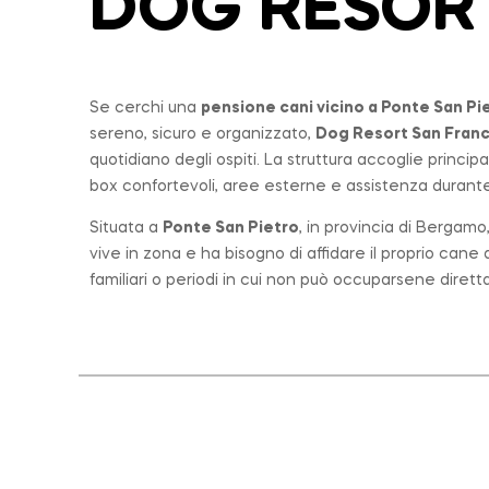
DOG RESOR
Se cerchi una
pensione cani vicino a
Ponte San Pi
sereno, sicuro e organizzato,
Dog Resort San Fran
quotidiano degli ospiti. La struttura accoglie princi
box confortevoli, aree esterne e assistenza durante 
Situata a
Ponte San Pietro
, in provincia di Bergam
vive in zona e ha bisogno di affidare il proprio can
familiari o periodi in cui non può occuparsene diret