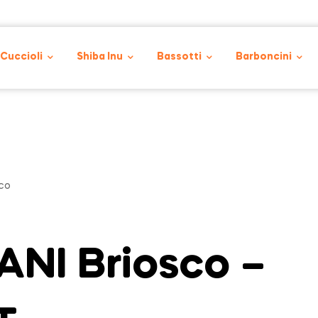
 Cuccioli
Shiba Inu
Bassotti
Barboncini
co
NI Briosco –