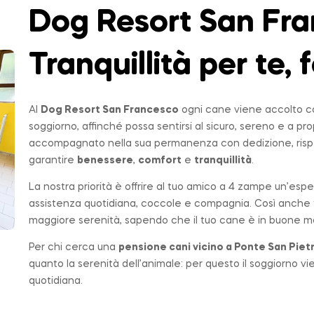
Dog Resort San Fra
Tranquillità per te, f
Al
Dog Resort San Francesco
ogni cane viene accolto co
soggiorno, affinché possa sentirsi al sicuro, sereno e a p
accompagnato nella sua permanenza con dedizione, rispe
garantire
benessere
,
comfort
e
tranquillità
.
La nostra priorità è offrire al tuo amico a 4 zampe un’espe
assistenza quotidiana, coccole e compagnia. Così anche t
maggiore serenità, sapendo che il tuo cane è in buone ma
Per chi cerca una
pensione cani vicino a
Ponte San Piet
quanto la serenità dell’animale: per questo il soggiorno v
quotidiana.