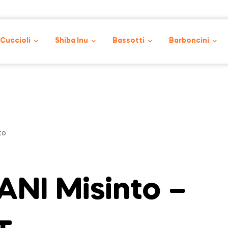
 Cuccioli
Shiba Inu
Bassotti
Barboncini
to
NI Misinto –