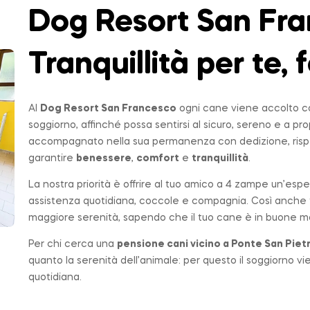
Dog Resort San Fra
Tranquillità per te, f
Al
Dog Resort San Francesco
ogni cane viene accolto co
soggiorno, affinché possa sentirsi al sicuro, sereno e a p
accompagnato nella sua permanenza con dedizione, rispe
garantire
benessere
,
comfort
e
tranquillità
.
La nostra priorità è offrire al tuo amico a 4 zampe un’espe
assistenza quotidiana, coccole e compagnia. Così anche t
maggiore serenità, sapendo che il tuo cane è in buone ma
Per chi cerca una
pensione cani vicino a
Ponte San Piet
quanto la serenità dell’animale: per questo il soggiorno v
quotidiana.