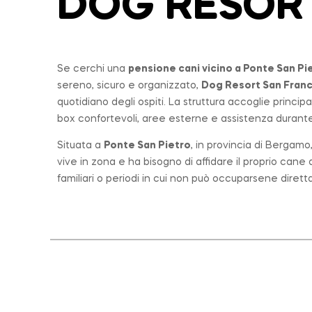
DOG RESOR
Se cerchi una
pensione cani vicino a
Ponte San Pi
sereno, sicuro e organizzato,
Dog Resort San Fran
quotidiano degli ospiti. La struttura accoglie princi
box confortevoli, aree esterne e assistenza durante 
Situata a
Ponte San Pietro
, in provincia di Bergam
vive in zona e ha bisogno di affidare il proprio can
familiari o periodi in cui non può occuparsene diret