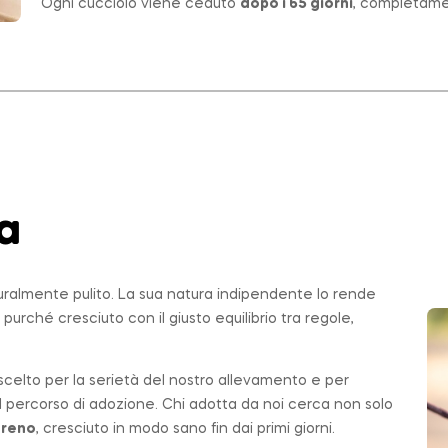
Ogni cucciolo viene ceduto
dopo i 65 giorni
, completame
za
uralmente pulito. La sua natura indipendente lo rende
, purché cresciuto con il giusto equilibrio tra regole,
 scelto per la serietà del nostro allevamento e per
l percorso di adozione. Chi adotta da noi cerca non solo
ereno
, cresciuto in modo sano fin dai primi giorni.