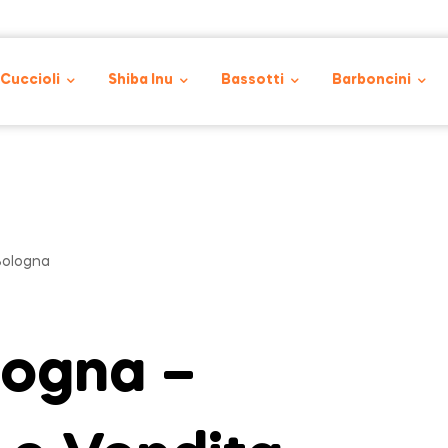
 Cuccioli
Shiba Inu
Bassotti
Barboncini
Bologna
logna –