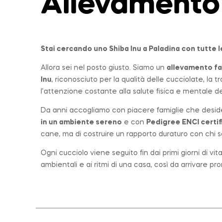
Allevamento
Stai cercando uno Shiba Inu a
Paladina
con tutte l
Allora sei nel posto giusto. Siamo un
allevamento
fa
Inu
, riconosciuto per la qualità delle cucciolate, la
l’attenzione costante alla salute fisica e mentale dei
Da anni accogliamo con piacere famiglie che desid
in un ambiente sereno
e con
Pedigree ENCI certif
cane, ma di costruire un rapporto duraturo con chi sc
Ogni cucciolo viene seguito fin dai primi giorni di vi
ambientali e ai ritmi di una casa, così da arrivare p