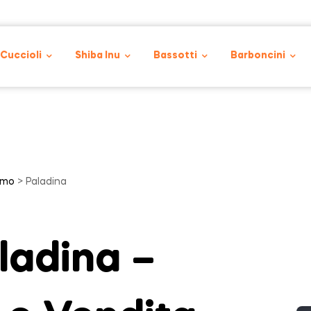
 Cuccioli
Shiba Inu
Bassotti
Barboncini
amo
> Paladina
ladina –