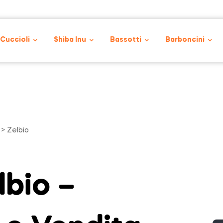
 Cuccioli
Shiba Inu
Bassotti
Barboncini
> Zelbio
lbio –