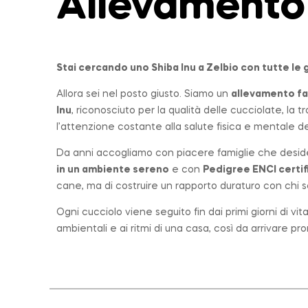
Allevamento
Stai cercando uno Shiba Inu a
Zelbio
con tutte le 
Allora sei nel posto giusto. Siamo un
allevamento
fa
Inu
, riconosciuto per la qualità delle cucciolate, la
l’attenzione costante alla salute fisica e mentale dei
Da anni accogliamo con piacere famiglie che desid
in un ambiente sereno
e con
Pedigree ENCI certif
cane, ma di costruire un rapporto duraturo con chi sc
Ogni cucciolo viene seguito fin dai primi giorni di vi
ambientali e ai ritmi di una casa, così da arrivare p