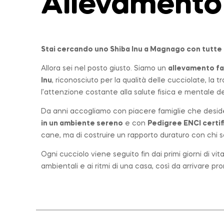
Allevamento
Stai cercando uno Shiba Inu a
Magnago
con tutte 
Allora sei nel posto giusto. Siamo un
allevamento
fa
Inu
, riconosciuto per la qualità delle cucciolate, la
l’attenzione costante alla salute fisica e mentale dei
Da anni accogliamo con piacere famiglie che desid
in un ambiente sereno
e con
Pedigree ENCI certif
cane, ma di costruire un rapporto duraturo con chi sc
Ogni cucciolo viene seguito fin dai primi giorni di vi
ambientali e ai ritmi di una casa, così da arrivare p