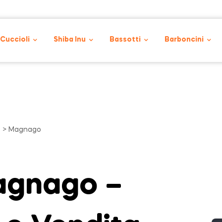
 Cuccioli
Shiba Inu
Bassotti
Barboncini
o
> Magnago
agnago –