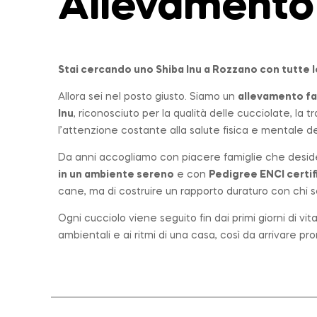
Allevamento
Stai cercando uno Shiba Inu a
Rozzano
con tutte 
Allora sei nel posto giusto. Siamo un
allevamento
fa
Inu
, riconosciuto per la qualità delle cucciolate, la
l’attenzione costante alla salute fisica e mentale dei
Da anni accogliamo con piacere famiglie che desid
in un ambiente sereno
e con
Pedigree ENCI certif
cane, ma di costruire un rapporto duraturo con chi sc
Ogni cucciolo viene seguito fin dai primi giorni di vi
ambientali e ai ritmi di una casa, così da arrivare p