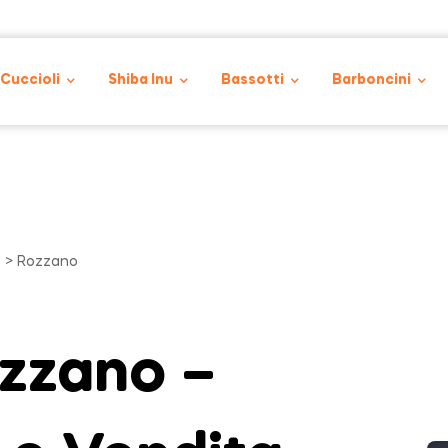
 Cuccioli
Shiba Inu
Bassotti
Barboncini
o
> Rozzano
ozzano –