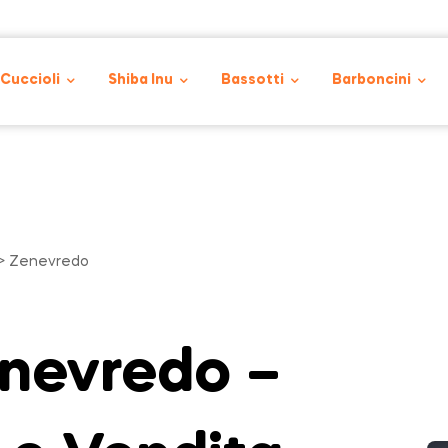
 Cuccioli
Shiba Inu
Bassotti
Barboncini
> Zenevredo
enevredo –