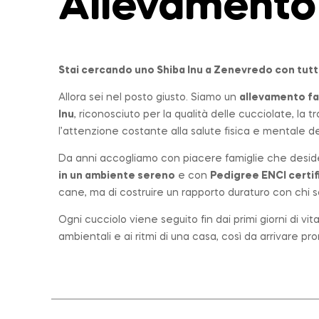
Allevamento
Stai cercando uno Shiba Inu a
Zenevredo
con tutt
Allora sei nel posto giusto. Siamo un
allevamento
fa
Inu
, riconosciuto per la qualità delle cucciolate, la
l’attenzione costante alla salute fisica e mentale dei
Da anni accogliamo con piacere famiglie che desid
in un ambiente sereno
e con
Pedigree ENCI certif
cane, ma di costruire un rapporto duraturo con chi sc
Ogni cucciolo viene seguito fin dai primi giorni di vi
ambientali e ai ritmi di una casa, così da arrivare p