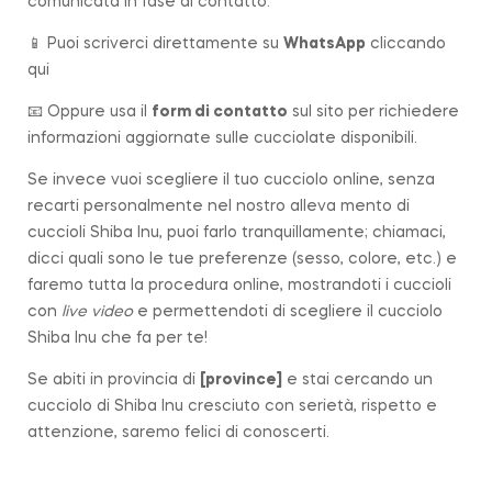
comunicata in fase di contatto.
📱 Puoi scriverci direttamente su
WhatsApp
cliccando
qui
📧 Oppure usa il
form di contatto
sul sito per richiedere
informazioni aggiornate sulle cucciolate disponibili.
Se invece vuoi scegliere il tuo cucciolo online, senza
recarti personalmente nel nostro alleva mento di
cuccioli Shiba Inu, puoi farlo tranquillamente; chiamaci,
dicci quali sono le tue preferenze (sesso, colore, etc.) e
faremo tutta la procedura online, mostrandoti i cuccioli
con
live video
e permettendoti di scegliere il cucciolo
Shiba Inu che fa per te!
Se abiti in provincia di
[
province
]
e stai cercando un
cucciolo di Shiba Inu cresciuto con serietà, rispetto e
attenzione, saremo felici di conoscerti.